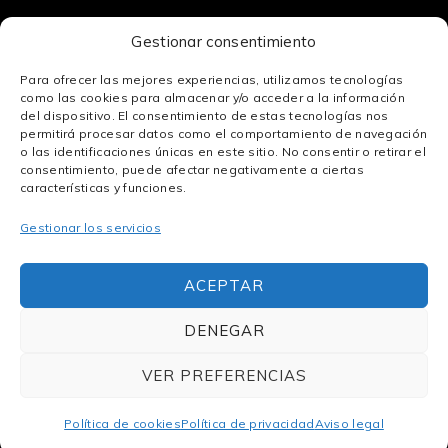
Mapa web
Gestionar consentimiento
Aviso legal
Para ofrecer las mejores experiencias, utilizamos tecnologías
Política de privacidad
como las cookies para almacenar y/o acceder a la información
Política de cookies
del dispositivo. El consentimiento de estas tecnologías nos
permitirá procesar datos como el comportamiento de navegación
o las identificaciones únicas en este sitio. No consentir o retirar el
consentimiento, puede afectar negativamente a ciertas
características y funciones.
Gestionar los servicios
Enlaces De Interés
ACEPTAR
DENEGAR
VER PREFERENCIAS
Copyright © 2026 Construcciones Oliva SL.
Todos los derechos reservados. |
Diseño
Web en Barcelona
Política de cookies
Política de privacidad
Aviso legal